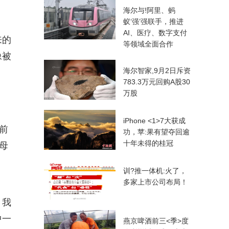
海尔与!阿里、蚂
蚁‘强’强联手，推进
AI、医疗、数字支付
来的
等领域全面合作
像被
海尔智家,9月2日斥资
783.3万元回购A股30
万股
iPhone <1>7大获成
前
功，苹:果有望夺回逾
十年未得的桂冠
母
训?推一体机:火了，
多家上市公司布局！
，我
中一
燕京啤酒前三<季>度