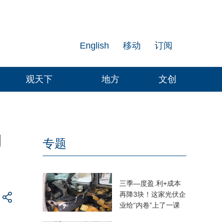
English
移动
订阅
观天下
地方
文创
用
专题
三季—度盈.利+成本
再降3块！这家光伏企
业给“内卷”上了一课