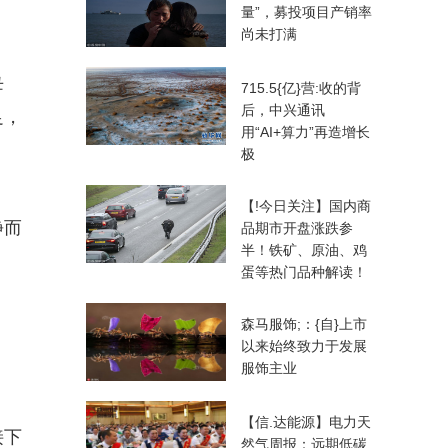
量”，募投项目产销率
尚未打满
母
715.5{亿}营:收的背
后，中兴通讯
足，
用“AI+算力”再造增长
极
【!今日关注】国内商
静而
品期市开盘涨跌参
半！铁矿、原油、鸡
蛋等热门品种解读！
森马服饰;：{自}上市
以来始终致力于发展
服饰主业
【信.达能源】电力天
接下
然气周报：远期低碳