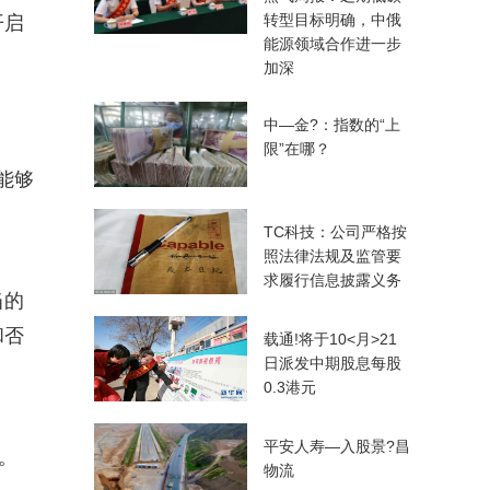
转型目标明确，中俄
开启
能源领域合作进一步
加深
中—金?：指数的“上
限”在哪？
否能够
TC
科技：公司严格按
照法律法规及监管要
求履行信息披露义务
当的
和否
载通!将于10<月>21
日派发中期股息每股
0.3港元
平安人寿—入股景?昌
。
物流