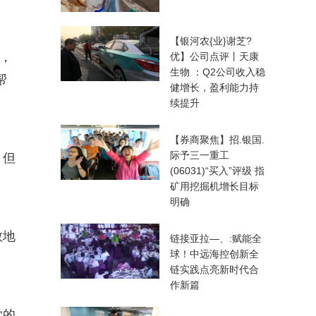
【银河农{业}谢芝?
道，
优】公司点评丨天康
生物 ：Q2公司收入稳
帮
健增长，盈利能力持
续提升
【券商聚焦】招.银国.
际予三一重工
。但
(06031)“买入”评级 指
矿用挖掘机增长目标
明确
敢地
链接亚拉—、:赋能全
球！中远海控创新全
链实践点亮新时代合
作新篇
觉的