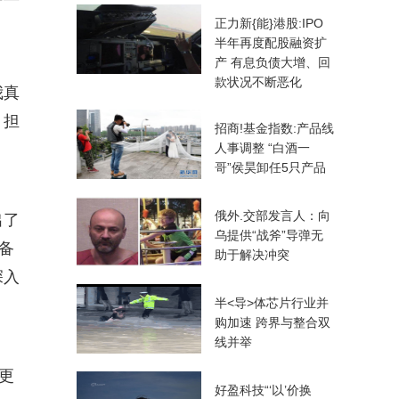
正力新{能}港股:IPO
半年再度配股融资扩
产 有息负债大增、回
款状况不断恶化
我真
，担
招商!基金指数:产品线
人事调整 “白酒一
哥”侯昊卸任5只产品
俄外.交部发言人：向
出了
乌提供“战斧”导弹无
备
助于解决冲突
深入
半<导>体芯片行业并
购加速 跨界与整合双
线并举
更
好盈科技“‘以’价换