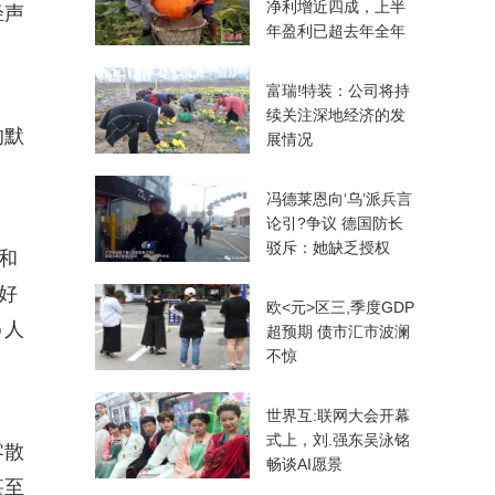
净利增近四成，上半
轻声
年盈利已超去年全年
富瑞!特装：公司将持
续关注深地经济的发
的默
展情况
冯德莱恩向‘乌’派兵言
论引?争议 德国防长
驳斥：她缺乏授权
和
好
欧<元>区三,季度GDP
人
超预期 债市汇市波澜
不惊
世界互:联网大会开幕
式上，刘.强东吴泳铭
零散
畅谈AI愿景
甚至