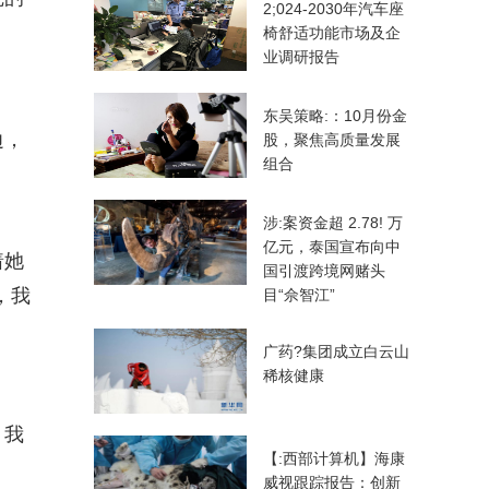
2;024-2030年汽车座
椅舒适功能市场及企
业调研报告
东吴策略:：10月份金
边，
股，聚焦高质量发展
组合
涉:案资金超 2.78! 万
亿元，泰国宣布向中
着她
国引渡跨境网赌头
，我
目“佘智江”
广药?集团成立白云山
稀核健康
。我
【:西部计算机】海康
威视跟踪报告：创新