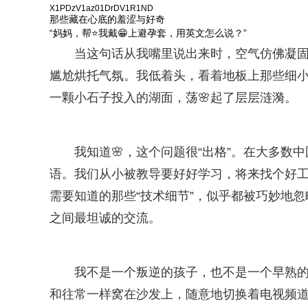
X1PDzV1az01DrDV1R1ND
那些藏在心底的羞涩与好奇
“妈妈，帮⭐我戴😁上避孕套，用英文怎么说？”
当这句话从我嘴里说出来时，空气仿佛凝
尴尬烘托气氛。我低着头，看着地板上那些细
一颗小石子投入的湖面，荡🌸起了层层涟漪。
我知道🌸，这个问题很“出格”。在大多数
语。我们从小被教导要好好学习，将来找个好工
需要知道的那些“技术细节”，似乎都被巧妙地
之间最坦诚的交流。
我不是一个叛逆的孩子，也不是一个早熟的
和往常一样窝在沙发上，随意地切换着电视频