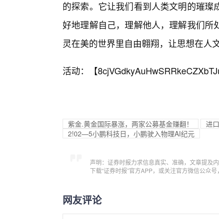
的探索。它让我们看到人类文明的璀璨
好地理解自己，理解他人，理解我们所
灵在美的世界里自由翱翔，让思想在人
活动：【
8cjVGdkyAuHwSRRkeCZXbTJ
紫金.黄金国际暴涨，两家公募基金赚翻！
进口
2!02—5小鹏科技日，小鹏驶入物理AI纪元
声明：证券时报力求信息真实、准确，文章提及内
下载“证券时报”官方APP，或关注官方微信公众
网友评论