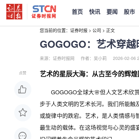
首页
快讯
要闻
股市
您当前的位置：
证券时报
>
公司
>
正文
GOGOGO：艺术穿
来源：证券时报网
作者：吴小莉
2026-02-06 
艺术的星辰大海：从古至今的辉煌
点赞
GOGOGO全球大🌸但人文艺术
步于人类文明的艺术长河。我们所能触
或旋律中的跌宕。艺术，是人类情感与
最生动的载体。在这场视觉与心灵的盛