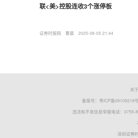
联<美>控股连收3个涨停板
证券时报网
曹晨
2025-08-05 21:44
关
备案号：
粤ICP备09109218
违法和不良信息举报电话：0755-83
深圳证券