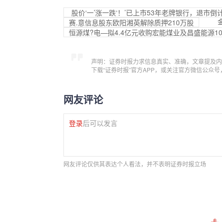
股价‘一’涨一跌‘！’已上市53年老牌银行，退市倒
赛.意信息股东欧阳湘英解除质押210万股
恒源煤?电—拟4.4亿元收购宏能煤业及昌盛能源1
声明：证券时报力求信息真实、准确，文章提及内
下载“证券时报”官方APP，或关注官方微信公众
网友评论
登录
后可以发言
网友评论仅供其表达个人看法，并不表明证券时报立场