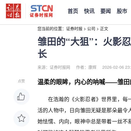
首页
快讯
要闻
股市
您当前的位置：
证券时报
>
公司
>
正文
雏田的“大狙”：火影
长
来源：证券时报网
作者：康辉
2026-02-06 23
温柔的眼眸，内心的呐喊——雏田
点赞
在浩瀚的《火影忍者》世界里，每
活的人物中，日向雏田无疑是那朵最令
她怯懦、内向，眼神中总是带着一丝不易